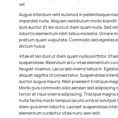
vel.
Augue interdum velit euismod in pellentesque mass
imperdiet nulla. Aliquam vestibulum morbi blandit 
quis auctor. Et leo duis ut diam quam nulla. Sed v
lobortis elementum nibh tellus molestie. Ornare 
pretium quam vulputate. Commodo sed egestas eges
dictum fusce.
Vitae et leo duis ut diam quam nulla porttitor. Etiam
suspendisse. Bibendum arcu vitae elementum curabi
feugiat vivamus. Lacus sed viverra tellus in. Egesta
aliquet sagittis id consectetur. Suspendisse interd
auctor augue mauris. Nibh praesent tristique magna
Morbi quis commodo odio aenean sed adipiscing di
tortor at risus viverra adipiscing. Tristique magna
nulla facilisi morbi tempus iaculis urna id volutpat
diam quis enim lobortis. Laoreet suspendisse inte
elementum curabitur vitae nunc sed velit.