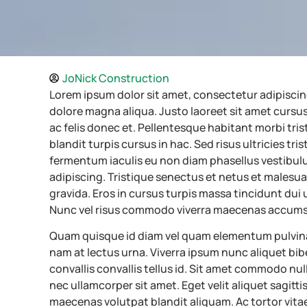
JoNick Construction
Lorem ipsum dolor sit amet, consectetur adipiscing
dolore magna aliqua. Justo laoreet sit amet cursus
ac felis donec et. Pellentesque habitant morbi tri
blandit turpis cursus in hac. Sed risus ultricies tr
fermentum iaculis eu non diam phasellus vestibulu
adipiscing. Tristique senectus et netus et malesua
gravida. Eros in cursus turpis massa tincidunt dui 
Nunc vel risus commodo viverra maecenas accumsan 
Quam quisque id diam vel quam elementum pulvinar 
nam at lectus urna. Viverra ipsum nunc aliquet bib
convallis convallis tellus id. Sit amet commodo null
nec ullamcorper sit amet. Eget velit aliquet sagitt
maecenas volutpat blandit aliquam. Ac tortor vita