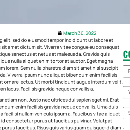
March 30, 2022
 elit, sed do eiusmod tempor incididunt ut labore et
 sit amet dictum sit. Viverra vitae congue eu consequat
C
stique senectus et netus et malesuada. Gravida quis
istique nulla aliquet enim tortor at auctor. Eget magna
m lorem. Sem nulla pharetra diam sit amet nisl suscipit
N
da. Viverra ipsum nunc aliquet bibendum enim facilisis
a
Firs
ut ornare lectus. Ut morbi tincidunt augue interdum velit.
m
E
lacus. Facilisis gravida neque convallis a.
e
m
(
a
etiam non. Justo nec ultrices dui sapien eget mi. Erat
i
c
l
endum enim facilisis gravida neque convallis. Urna duis
S
o
*
t
a facilisi nullam vehicula ipsum a. Faucibus vitae aliquet
p
r
is id consectetur purus ut faucibus pulvinar. Volutpat
e
y
e
e purus faucibus. Risus quis varius quam quisque id diam