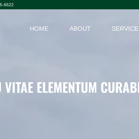
45-6622
HOME
ABOUT
SERVICE
 VITAE ELEMENTUM CURABI