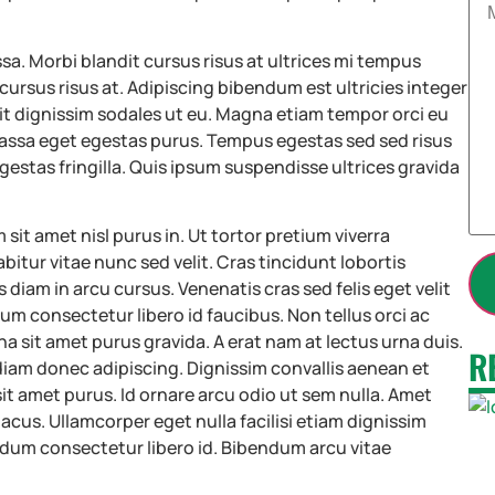
C
)
t
o
A
*
m
d
m
a. Morbi blandit cursus risus at ultrices mi tempus
d
e
r
cursus risus at. Adipiscing bibendum est ultricies integer
n
e
t
elit dignissim sodales ut eu. Magna etiam tempor orci eu
s
o
s
massa eget egestas purus. Tempus egestas sed sed risus
r
*
M
tas fringilla. Quis ipsum suspendisse ultrices gravida
e
s
s
a
 sit amet nisl purus in. Ut tortor pretium viverra
g
tur vitae nunc sed velit. Cras tincidunt lobortis
e
*
s diam in arcu cursus. Venenatis cras sed felis eget velit
um consectetur libero id faucibus. Non tellus orci ac
 sit amet purus gravida. A erat nam at lectus urna duis.
R
am donec adipiscing. Dignissim convallis aenean et
 sit amet purus. Id ornare arcu odio ut sem nulla. Amet
 lacus. Ullamcorper eget nulla facilisi etiam dignissim
rdum consectetur libero id. Bibendum arcu vitae